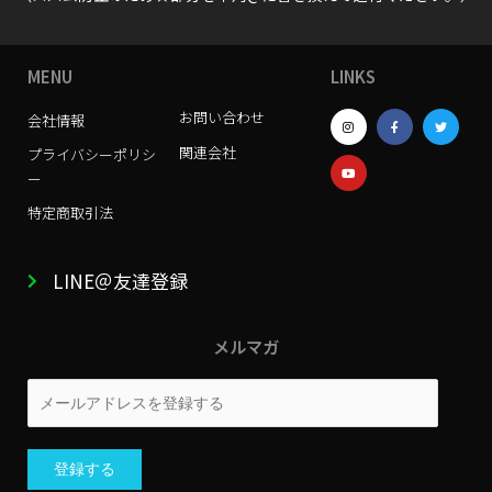
MENU
LINKS
I
Y
F
T
お問い合わせ
会社情報
n
o
a
w
s
u
c
i
関連会社
t
t
e
t
プライバシーポリシ
a
u
b
t
g
b
o
e
ー
r
e
o
r
a
k
特定商取引法
m
-
f
LINE＠友達登録
メルマガ