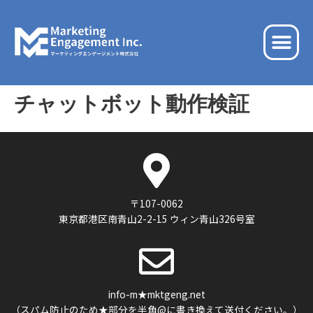
内
容
メ
を
ニ
ス
ュ
キ
ー
ッ
チャットボット動作検証
プ
〒107-0062
東京都港区南青山2-2-15 ウィン青山326号室
info-m★mktgeng.net
（スパム防止のため★部分を半角@に書き換えて送付ください。）