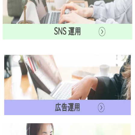
現
在
募
集
中
の
職
種