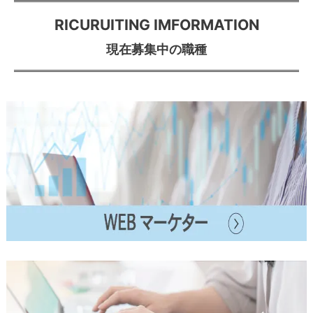
R
RICURUITING IMFORMATION
I
現在募集中の職種
C
U
R
U
I
T
I
N
G