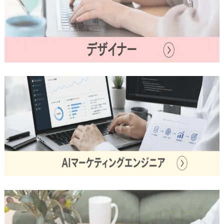
I
M
F
O
R
M
A
T
I
O
N