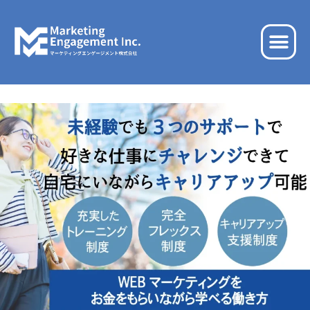
内
容
メ
を
ニ
ス
ュ
キ
ー
ッ
プ