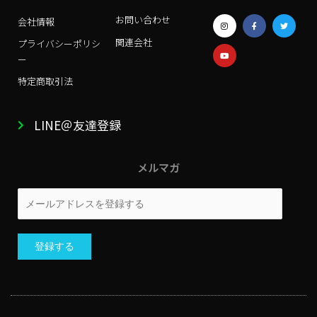
I
Y
F
T
お問い合わせ
会社情報
n
o
a
w
s
u
c
i
関連会社
t
t
e
t
プライバシーポリシ
a
u
b
t
g
b
o
e
ー
r
e
o
r
a
k
特定商取引法
m
-
f
LINE＠友達登録
メルマガ