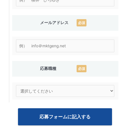
O
R
M
メールアドレス
必須
応
募
フ
応募職種
必須
ォ
ー
ム