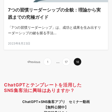
7つの習慣リーダーシップの全貌：理論から実
践までの究極ガイド
「7つの習慣リーダーシップ」は、成功と成果を生み出すリ
ーダーシップの鍵を握る手法...
2023年8月23日
投
…
Previous
1
17
18
稿
の
ChatGPTとテンプレートを活用した
ペ
SNS集客法に興味はありますか？
ー
ChatGPT×SNS集客アプリ セミナー動画
ジ
【無料公開中】