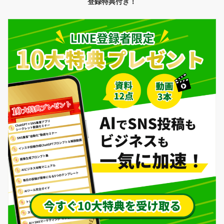
送
登録特典付き！
り