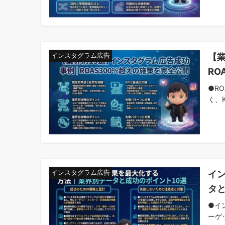
【
インスタグラム広告
RO
●RO
く、KP
イ
インスタグラム広告
タと
●イ
ーゲ