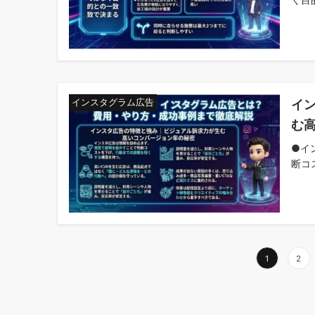
イ
インスタグラム広告
む
●イ
断コ
投
1
2
稿
の