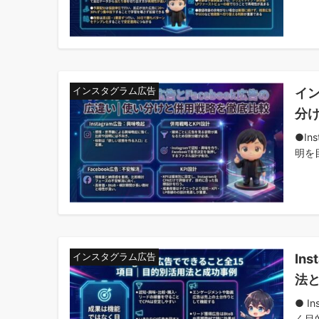
イン
インスタグラム広告
分
●I
明を目
In
インスタグラム広告
法
● 
く目的