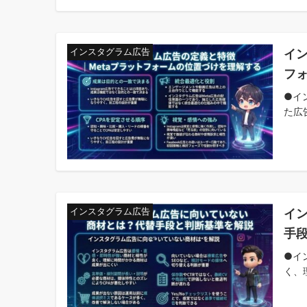
イン
インスタグラム広告
フ
●イ
た広
イ
インスタグラム広告
手
●イ
く、