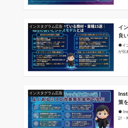
イ
インスタグラム広告
良
●イ
が伝
In
インスタグラム広告
策
● 
計・KP