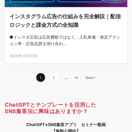
インスタグラム広告の仕組みを完全解説｜配信
ロジックと課金方式の全知識
●インスタ広告は広告費順ではなく、入札単価・推定アクシ
ョン率・広告品質を掛け合わ...
2025年12月27日
投
…
1
2
14
Next
稿
の
ChatGPTとテンプレートを活用した
ペ
SNS集客法に興味はありますか？
ー
ChatGPT×SNS集客アプリ セミナー動画
ジ
【無料公開中】