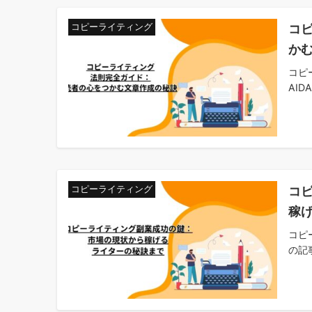
コ
コピーライティング
か
コピ
AID
コ
コピーライティング
稼
コピ
の記