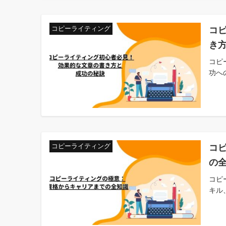
コ
コピーライティング
き
コピ
功へ
コ
コピーライティング
の
コピ
キル