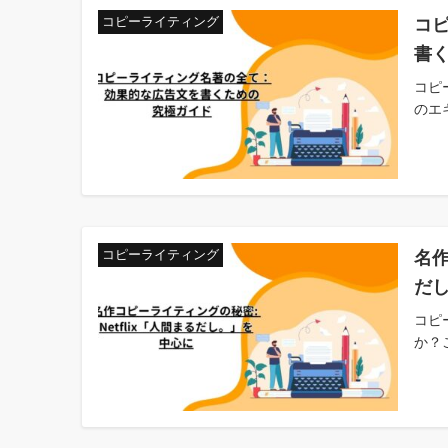
コ
コピーライティング
書
コピ
のエ
名作
コピーライティング
だ
コピ
か？