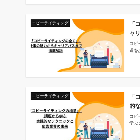
「
コピーライティング
ャ
コピ
道を
「
コピーライティング
的
コピ
学ぶ