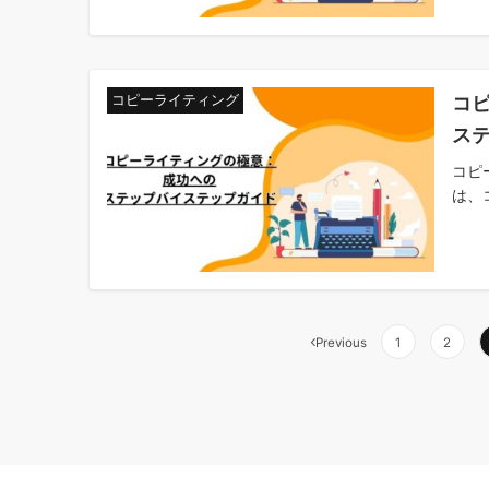
コ
コピーライティング
ス
コピ
は、
投
Previous
1
2
稿
の
ペ