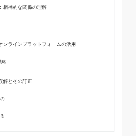
：相補的な関係の理解
とオンラインプラットフォームの活用
戦略
誤解とその訂正
もの
り
かる