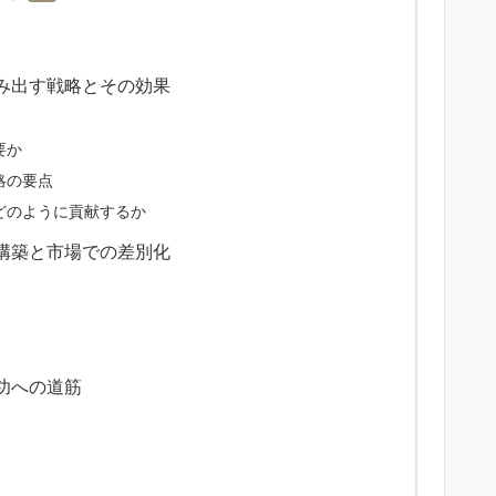
み出す戦略とその効果
要か
略の要点
どのように貢献するか
構築と市場での差別化
功への道筋