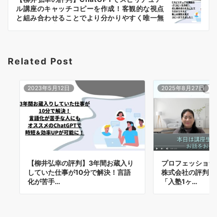
ゲ
ル講座のキャッチコピーを作成！客観的な視点
ー
と組み合わせることでより分かりやすく唯一無
二の個性を表すキャッチコピーができました！
シ
プロフェッショナルマーケティング株式会社の
評判
ョ
Related Post
ン
2023年5月12日
2025年8月27日
【柳井弘幸の評判】3年間お蔵入り
プロフェッショナ
していた仕事が10分で解決！言語
株式会社の評判｜
化が苦手…
「入塾1ヶ…